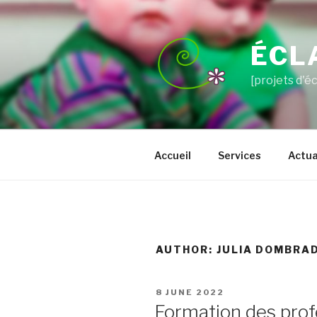
Skip
to
content
ÉCL
[projets d'é
Accueil
Services
Actua
AUTHOR:
JULIA DOMBRAD
POSTED
8 JUNE 2022
ON
Formation des profe