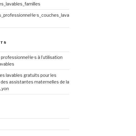
es_lavables_familles
_professionnel·le·s_couches_lava
STS
rofessionnel·le·s à l’utilisation
avables
es lavables gratuits pour les
t des assistantes maternelles de la
Lyon