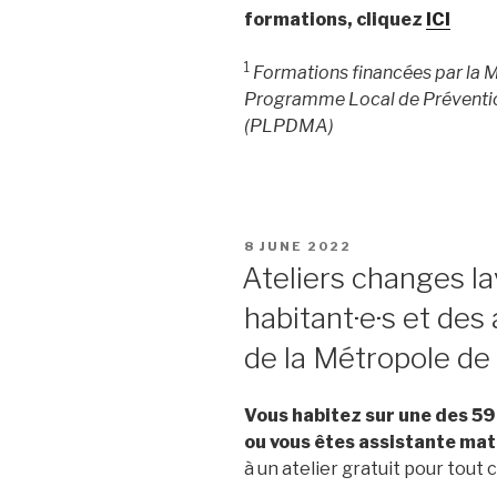
formations, cliquez
ICI
1
Formations financées par la 
Programme Local de Préventio
(PLPDMA)
POSTED
8 JUNE 2022
ON
Ateliers changes la
habitant·e·s et des
de la Métropole de
Vous habitez sur une des 5
ou vous êtes assistante mate
à un atelier gratuit pour tout