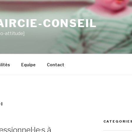
AIRCIE-CONSEIL
co-attitude]
lités
Equipe
Contact
I
CATEGORIE
ssionnel·le·s à