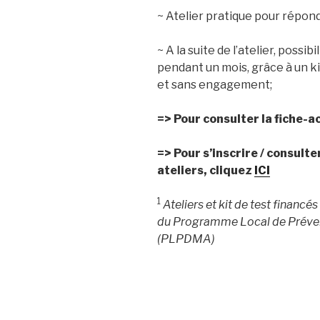
~ Atelier pratique pour répond
~ A la suite de l’atelier, possi
pendant un mois, grâce à un k
et sans engagement;
=> Pour consulter la fiche-a
=> Pour s’inscrire / consulte
ateliers, cliquez
ICI
1
Ateliers et kit de test financ
du Programme Local de Préven
(PLPDMA)